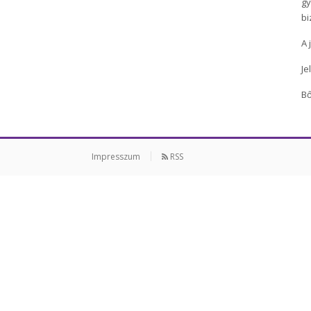
gy
bi
A 
Je
Bő
Impresszum
RSS