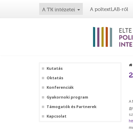
A poltextLAB-ről
A TK intézetei
Kutatás
2
Oktatás
Konferenciák
Gyakornoki program
A 
Támogatók és Partnerek
gy
sz
Kapcsolat
ht
mu