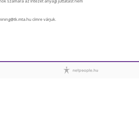
nok számára az Intézet anyagi juttatást nem
mining@tk.mta.hu címre várjuk.