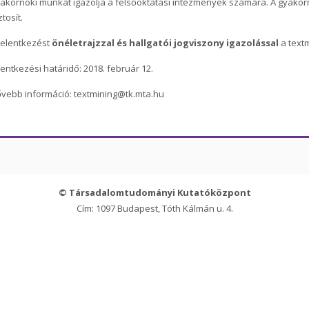
akornoki munkát igazolja a felsőoktatási intézmények számára. A gyakor
ztosít.
jelentkezést
önéletrajzzal és hallgatói jogviszony igazolással
a text
lentkezési határidő: 2018. február 12.
vebb információ: textmining@tk.mta.hu
© Társadalomtudományi Kutatóközpont
Cím: 1097 Budapest, Tóth Kálmán u. 4.