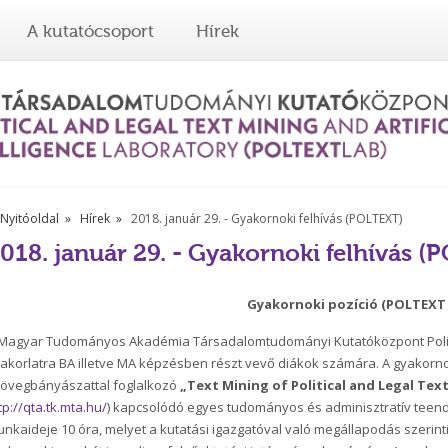
A kutatócsoport
Hírek
Nyitóoldal
Hírek
2018. január 29. - Gyakornoki felhívás (POLTEXT)
018. január 29. - Gyakornoki felhívás 
Gyakornoki pozíció (POLTEXT 
Magyar Tudományos Akadémia Társadalomtudományi Kutatóközpont Politi
akorlatra BA illetve MA képzésben részt vevő diákok számára. A gyakorno
övegbányászattal foglalkozó
„Text Mining of Political and Legal Tex
tp://qta.tk.mta.hu/
) kapcsolódó egyes tudományos és adminisztratív teendő
nkaideje 10 óra, melyet a kutatási igazgatóval való megállapodás szerinti b