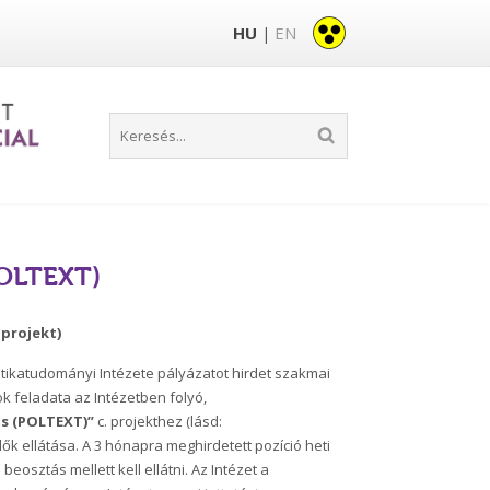
HU
EN
|
(POLTEXT)
projekt)
katudományi Intézete pályázatot hirdet szakmai
k feladata az Intézetben folyó,
ts (POLTEXT)”
c. projekthez (lásd:
k ellátása. A 3 hónapra meghirdetett pozíció heti
eosztás mellett kell ellátni. Az Intézet a