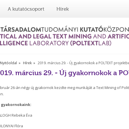
A kutatócsoport
Hírek
Nyitóoldal
Hírek
2019. március 29. - Új gyakornokok a POLTEXT projektb
019. március 29. - Új gyakornokok a P
bruár 26-án négy új gyakornok kezdte meg munkáját a Text Mining of Politi
n.
j gyakornokaink:
ALOGH Rebeka Éva
LONYAI Flóra