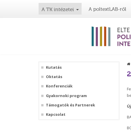
A poltextLAB-ről
A TK intézetei
Kutatás
2
Oktatás
Konferenciák
Fe
be
Gyakornoki program
Támogatók és Partnerek
Ú
Kapcsolat
B
BO