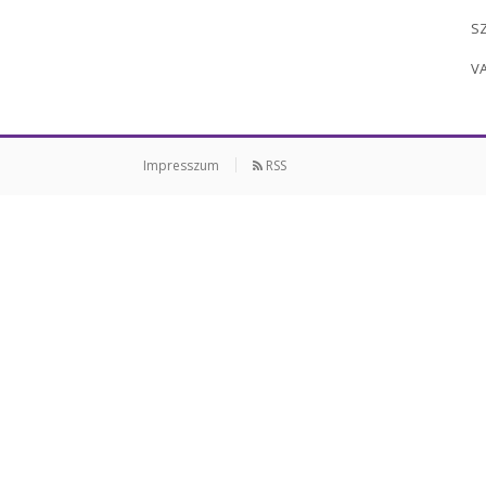
S
V
Impresszum
RSS