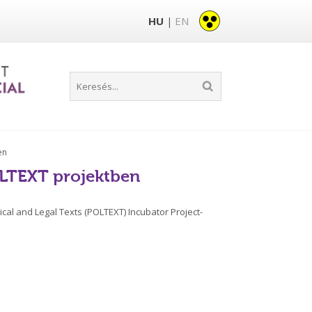
HU
EN
|
en
OLTEXT projektben
cal and Legal Texts (POLTEXT) Incubator Project-