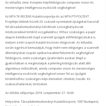
Az előadás címe: Komplex képfeldolgozás computer vision és
mesterséges intelligencia eszközök segítségével
Az MTA TK RECENS Kutatócsoportja és az MTA PTI POLTEXT
Projektje többek között 20. századi nyomtatott újságokat használ
fel társadalomtudományi kérdések szövegbányászati
módszerekkel történő vizsgálatához. Ehhez szükséges a papír
alapon keletkezett majd scannelt újságok előfeldolgozására is,
melyen a két csoport kutatói közösen dolgoznak. Az előadás
során egyrészt bemutatjuk, hogy miért nem elégséges a scannelt
állományokat csupán optikai karakterfelismerés segítségével
feldolgozni, miért szükséges újratördelni azokat. Majd a
gyakorlatban is megmutatjuk a jelenleg kidolgozás alatt álló
algoritmus működését, amely computer vision és mesterséges
intelligencia eszközök segítségével ismeri fel az újságok
tördeléséhez szükséges képi elemeket: címeket, hasáb- és
szakaszhatárokat, töréseket.
Az elődás időpontja: 2019. szeptember 27. 16:00
Helyszíne: Társadalomtudományi Kutatóközpont, 1097 Budapest,