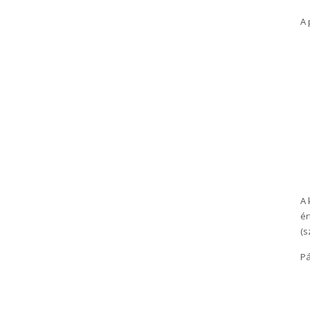
A 
A 
ér
(s
Pá