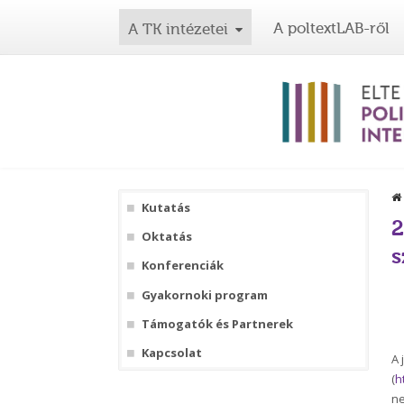
A poltextLAB-ről
A TK intézetei
Kutatás
2
Oktatás
s
Konferenciák
Gyakornoki program
Támogatók és Partnerek
Kapcsolat
A 
(
h
ne