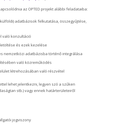
kapcsolódnia az OPTED projekt alábbi feladataiba:
ülföldi) adatbázisok felkutatása, összegyűjtése,
l való konzultáció
letöltése és ezek kezelése
es nemzetközi adatbázisba történő integrálása
észítésében való közreműködés
ület létrehozásában való részvétel
ettel lehet jelentkezni, legyen szó a szűken
aságtan stb.) vagy ennek határterületeiről
llgatói jogviszony