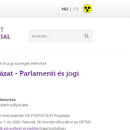
HU
EN
|
ti és jogi szövegek elemzése
zat - Parlamenti és jogi
elemzése
utatói pályázata
 Intézetének (TK PTI) POLTEXT Projektje
r 1. és 2020. február 28. közötti időszakra az OPTED
k-pti-poltext-projektje
) kapcsolódóan.