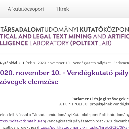
A kutatócsoport
Hírek
Nyitóoldal
Hírek
2020. november 10. - Vendégkutató pályázat - Parlamen
020. november 10. - Vendégkutató pályá
zövegek elemzése
Parlamenti és jogi szövegek 
A TK PTI POLTEXT projektjének vendégk
jelen felhívással a Társadalomtudományi Kutatóközpont Politikatudományi
ttps://poltext.tk.mta.hu/en
) vendégkutatói pályázatot hirdet 2020. decembe
mzetközi projekthez (
https://politikatudomany.tk.mta.hu/hirek/2020/03/a-t