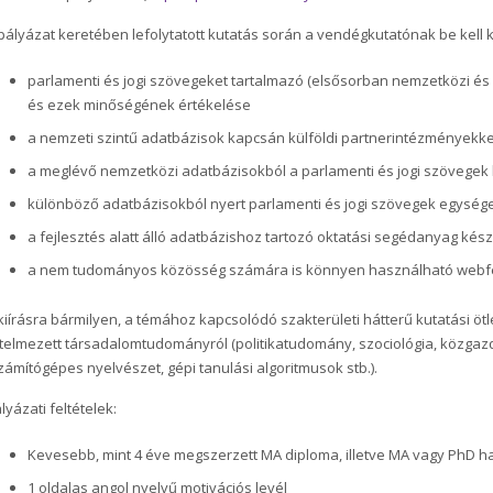
pályázat keretében lefolytatott kutatás során a vendégkutatónak be kell 
parlamenti és jogi szövegeket tartalmazó (elsősorban nemzetközi és k
és ezek minőségének értékelése
a nemzeti szintű adatbázisok kapcsán külföldi partnerintézményekke
a meglévő nemzetközi adatbázisokból a parlamenti és jogi szövegek 
különböző adatbázisokból nyert parlamenti és jogi szövegek egység
a fejlesztés alatt álló adatbázishoz tartozó oktatási segédanyag k
a nem tudományos közösség számára is könnyen használható webfel
kiírásra bármilyen, a témához kapcsolódó szakterületi hátterű kutatási ötl
telmezett társadalomtudományról (politikatudomány, szociológia, közgazd
zámítógépes nyelvészet, gépi tanulási algoritmusok stb.).
lyázati feltételek:
Kevesebb, mint 4 éve megszerzett MA diploma, illetve MA vagy PhD ha
1 oldalas angol nyelvű motivációs levél