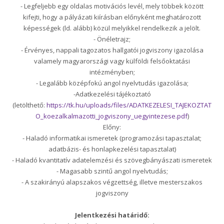
- Legfeljebb egy oldalas motivációs levél, mely többek között
kifejti, hogy a pályázati kiírásban előnyként meghatározott
képességek (ld. alább) közül melyikkel rendelkezik a jelölt.
- Önéletrajz;
- Érvényes, nappali tagozatos hallgatói jogviszony igazolása
valamely magyarországi vagy külföldi felsőoktatási
intézményben;
- Legalább középfokú angol nyelvtudás igazolása;
-Adatkezelési tájékoztató
(letölthető:
https://tk.hu/uploads/files/ADATKEZELESI_TAJEKOZTAT
O_koezalkalmazotti_jogviszony_uegyintezese.pdf
)
Előny:
- Haladó informatikai ismeretek (programozási tapasztalat;
adatbázis- és honlapkezelési tapasztalat)
- Haladó kvantitatív adatelemzési és szövegbányászati ismeretek
- Magasabb szintű angol nyelvtudás;
- A szakirányú alapszakos végzettség, illetve mesterszakos
jogviszony
Jelentkezési határidő: