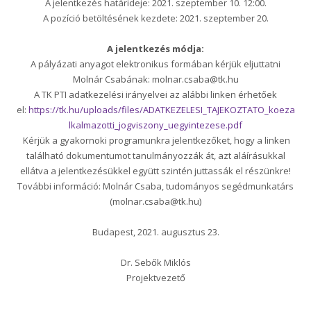
A jelentkezés határideje: 2021. szeptember 10. 12:00.
A pozíció betöltésének kezdete: 2021. szeptember 20.
A jelentkezés módja:
A pályázati anyagot elektronikus formában kérjük eljuttatni
Molnár Csabának: molnar.csaba@tk.hu
A TK PTI adatkezelési irányelvei az alábbi linken érhetőek
el:
https://tk.hu/uploads/files/ADATKEZELESI_TAJEKOZTATO_koeza
lkalmazotti_jogviszony_uegyintezese.pdf
Kérjük a gyakornoki programunkra jelentkezőket, hogy a linken
található dokumentumot tanulmányozzák át, azt aláírásukkal
ellátva a jelentkezésükkel együtt szintén juttassák el részünkre!
További információ: Molnár Csaba, tudományos segédmunkatárs
(molnar.csaba@tk.hu)
Budapest, 2021. augusztus 23.
Dr. Sebők Miklós
Projektvezető