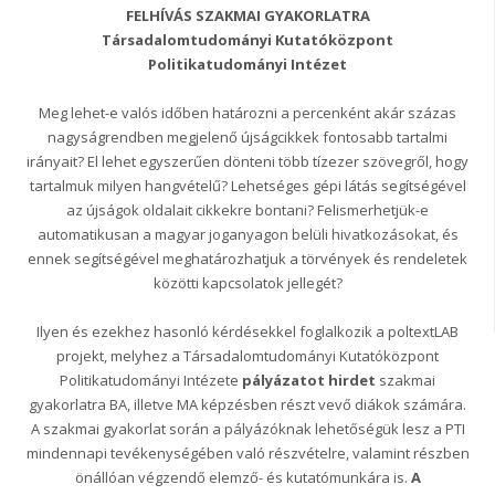
FELHÍVÁS SZAKMAI GYAKORLATRA
Társadalomtudományi Kutatóközpont
Politikatudományi Intézet
Meg lehet-e valós időben határozni a percenként akár százas
nagyságrendben megjelenő újságcikkek fontosabb tartalmi
irányait? El lehet egyszerűen dönteni több tízezer szövegről, hogy
tartalmuk milyen hangvételű? Lehetséges gépi látás segítségével
az újságok oldalait cikkekre bontani? Felismerhetjük-e
automatikusan a magyar joganyagon belüli hivatkozásokat, és
ennek segítségével meghatározhatjuk a törvények és rendeletek
közötti kapcsolatok jellegét?
Ilyen és ezekhez hasonló kérdésekkel foglalkozik a poltextLAB
projekt, melyhez a Társadalomtudományi Kutatóközpont
Politikatudományi Intézete
pályázatot hirdet
szakmai
gyakorlatra BA, illetve MA képzésben részt vevő diákok számára.
A szakmai gyakorlat során a pályázóknak lehetőségük lesz a PTI
mindennapi tevékenységében való részvételre, valamint részben
önállóan végzendő elemző- és kutatómunkára is.
A