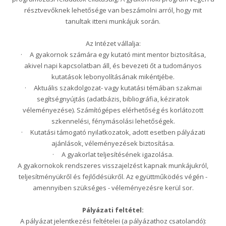
résztvevőknek lehetősége van beszámolni arról, hogy mit
tanultak itteni munkájuk során.
Az Intézet vállalja:
· A gyakornok számára egy kutató mint mentor biztosítása,
akivel napi kapcsolatban áll, és bevezeti őt a tudományos
kutatások lebonyolításának mikéntjébe.
· Aktuális szakdolgozat- vagy kutatási témában szakmai
segítségnyújtás (adatbázis, bibliográfia, kéziratok
véleményezése). Számítógépes elérhetőség és korlátozott
szkennelési, fénymásolási lehetőségek.
· Kutatási támogató nyilatkozatok, adott esetben pályázati
ajánlások, véleményezések biztosítása.
· A gyakorlat teljesítésének igazolása.
A gyakornokok rendszeres visszajelzést kapnak munkájukról,
teljesítményükről és fejlődésükről. Az együttműködés végén -
amennyiben szükséges - véleményezésre kerül sor.
Pályázati feltétel:
A pályázat jelentkezési feltételei (a pályázathoz csatolandó):