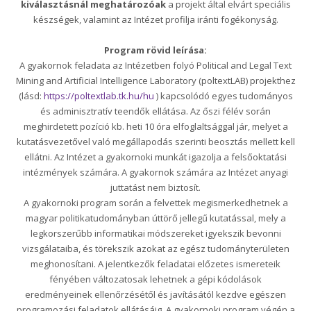
kiválasztásnál meghatározóak
a projekt által elvárt speciális
készségek, valamint az Intézet profilja iránti fogékonyság.
Program rövid leírása:
A gyakornok feladata az Intézetben folyó Political and Legal Text
Mining and Artificial Intelligence Laboratory (poltextLAB) projekthez
(lásd:
https://poltextlab.tk.hu/hu
) kapcsolódó egyes tudományos
és adminisztratív teendők ellátása. Az őszi félév során
meghirdetett pozíció kb. heti 10 óra elfoglaltsággal jár, melyet a
kutatásvezetővel való megállapodás szerinti beosztás mellett kell
ellátni. Az Intézet a gyakornoki munkát igazolja a felsőoktatási
intézmények számára. A gyakornok számára az Intézet anyagi
juttatást nem biztosít.
A gyakornoki program során a felvettek megismerkedhetnek a
magyar politikatudományban úttörő jellegű kutatással, mely a
legkorszerűbb informatikai módszereket igyekszik bevonni
vizsgálataiba, és törekszik azokat az egész tudományterületen
meghonosítani. A jelentkezők feladatai előzetes ismereteik
fényében változatosak lehetnek a gépi kódolások
eredményeinek ellenőrzésétől és javításától kezdve egészen
programozási feladatok ellátásáig. A gyakornoki program végén a