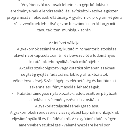
fényében változatosak lehetnek a gépi kódolások
eredményeinek ellenőrzésétől és javításától kezdve egészen
programozási feladatok ellátásáig. A gyakornoki program végén a
résztvevőknek lehetősége van beszámolni arról, hogy mit
tanultak itteni munkájuk során.
Az Intézet vállalja:
· A gyakornok számára egy kutató mint mentor biztosítása,
akivel napi kapcsolatban áll, és bevezeti őt a tudományos
kutatások lebonyolításának mikéntjébe.
· Aktuális szakdolgozat- vagy kutatási témában szakmai
segítségnyújtás (adatbázis, bibliográfia, kéziratok
véleményezése). Számítógépes elérhetőség és korlátozott
szkennelési, fénymásolási lehetőségek.
· Kutatási támogató nyilatkozatok, adott esetben pályázati
ajánlások, véleményezések biztosítása.
· A gyakorlat teljesítésének igazolása.
A gyakornokok rendszeres visszajelzést kapnak munkájukról,
teljesítményükről és fejlődésükről. Az együttműködés végén -
amennyiben szükséges - véleményezésre kerül sor.