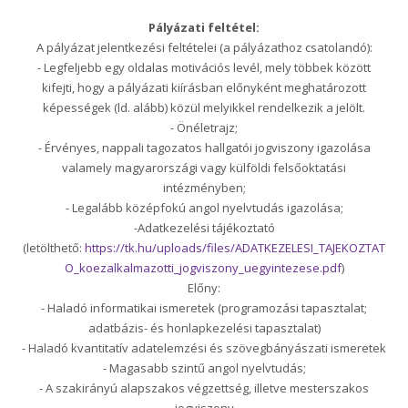
Pályázati feltétel:
A pályázat jelentkezési feltételei (a pályázathoz csatolandó):
- Legfeljebb egy oldalas motivációs levél, mely többek között
kifejti, hogy a pályázati kiírásban előnyként meghatározott
képességek (ld. alább) közül melyikkel rendelkezik a jelölt.
- Önéletrajz;
- Érvényes, nappali tagozatos hallgatói jogviszony igazolása
valamely magyarországi vagy külföldi felsőoktatási
intézményben;
- Legalább középfokú angol nyelvtudás igazolása;
-Adatkezelési tájékoztató
(letölthető:
https://tk.hu/uploads/files/ADATKEZELESI_TAJEKOZTAT
O_koezalkalmazotti_jogviszony_uegyintezese.pdf
)
Előny:
- Haladó informatikai ismeretek (programozási tapasztalat;
adatbázis- és honlapkezelési tapasztalat)
- Haladó kvantitatív adatelemzési és szövegbányászati ismeretek
- Magasabb szintű angol nyelvtudás;
- A szakirányú alapszakos végzettség, illetve mesterszakos