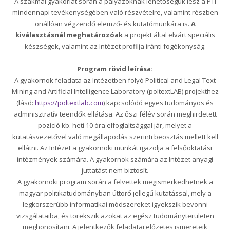
A szakmai gyakorlat során a pályázóknak lehetőségük lesz a PTI
mindennapi tevékenységében való részvételre, valamint részben
önállóan végzendő elemző- és kutatómunkára is.
A
kiválasztásnál meghatározóak
a projekt által elvárt speciális
készségek, valamint az Intézet profilja iránti fogékonyság.
Program rövid leírása:
A gyakornok feladata az Intézetben folyó Political and Legal Text
Mining and Artificial Intelligence Laboratory (poltextLAB) projekthez
(lásd:
https://poltextlab.com
) kapcsolódó egyes tudományos és
adminisztratív teendők ellátása. Az őszi félév során meghirdetett
pozíció kb. heti 10 óra elfoglaltsággal jár, melyet a
kutatásvezetővel való megállapodás szerinti beosztás mellett kell
ellátni. Az Intézet a gyakornoki munkát igazolja a felsőoktatási
intézmények számára. A gyakornok számára az Intézet anyagi
juttatást nem biztosít.
A gyakornoki program során a felvettek megismerkedhetnek a
magyar politikatudományban úttörő jellegű kutatással, mely a
legkorszerűbb informatikai módszereket igyekszik bevonni
vizsgálataiba, és törekszik azokat az egész tudományterületen
meghonosítani. A jelentkezők feladatai előzetes ismereteik