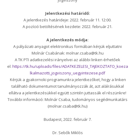
jogviszony
Jelentkezési határidő:
A jelentkezés határideje: 2022. február 11. 12:00.
A pozíció betöltésének kezdete: 2022. február 21.
A jelentkezés módja:
A pályázati anyagot elektronikus formában kérjük eljuttatni
Molnár Csabának: molnar.csaba@tk.hu
A TK PTI adatkezelési irányelvei az alábbi linken érhetőek
el:
https://tk.hu/uploads/files/ADATKEZELESI_TAJEKOZTATO_koeza
lkalmazotti_jogviszony_uegyintezese.pdf
Kérjük a gyakornoki programunkra jelentkezőket, hogy a linken
található dokumentumot tanulmányozzák át, azt aláírásukkal
ellátva a jelentkezésükkel együtt szintén juttassák el részünkre!
További információ: Molnár Csaba, tudományos segédmunkatárs
(molnar.csaba@tk.hu)
Budapest, 2022. február 7.
Dr. Sebők Miklós