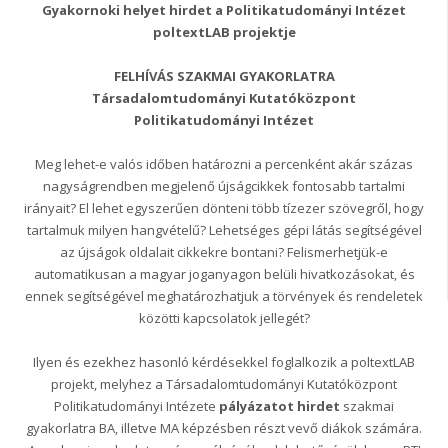
Gyakornoki helyet hirdet a Politikatudományi Intézet
poltextLAB projektje
FELHÍVÁS SZAKMAI GYAKORLATRA
Társadalomtudományi Kutatóközpont
Politikatudományi Intézet
Meg lehet-e valós időben határozni a percenként akár százas
nagyságrendben megjelenő újságcikkek fontosabb tartalmi
irányait? El lehet egyszerűen dönteni több tízezer szövegről, hogy
tartalmuk milyen hangvételű? Lehetséges gépi látás segítségével
az újságok oldalait cikkekre bontani? Felismerhetjük-e
automatikusan a magyar joganyagon belüli hivatkozásokat, és
ennek segítségével meghatározhatjuk a törvények és rendeletek
közötti kapcsolatok jellegét?
Ilyen és ezekhez hasonló kérdésekkel foglalkozik a poltextLAB
projekt, melyhez a Társadalomtudományi Kutatóközpont
Politikatudományi Intézete
pályázatot hirdet
szakmai
gyakorlatra BA, illetve MA képzésben részt vevő diákok számára.