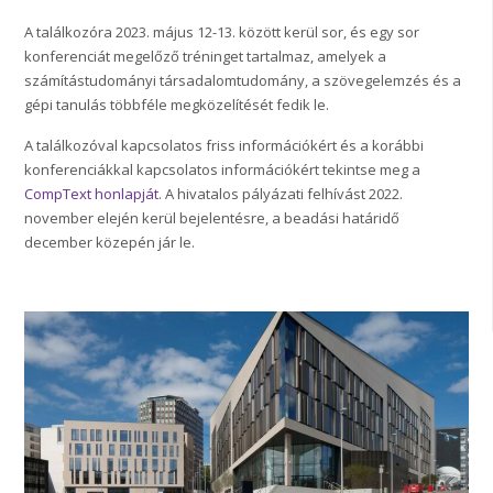
A találkozóra 2023. május 12-13. között kerül sor, és egy sor
konferenciát megelőző tréninget tartalmaz, amelyek a
számítástudományi társadalomtudomány, a szövegelemzés és a
gépi tanulás többféle megközelítését fedik le.
A találkozóval kapcsolatos friss információkért és a korábbi
konferenciákkal kapcsolatos információkért tekintse meg a
CompText honlapját
. A hivatalos pályázati felhívást 2022.
november elején kerül bejelentésre, a beadási határidő
december közepén jár le.