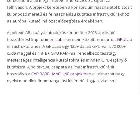
konzorcium által meghirdetett "2nd SLICES-SC Open Call"
felhíváson. A projekt keretében a konzorcium használatot biztosít
különböző méretű és felhasználású kutatási infrastruktúrákhoz
az európai kutatói hálózat elősegítése érdekében.
A poltextLAB a pályázatnak köszönhetően 2023 áprilisától
hozzáférést kap az imec
iLab.t
keretein között fenntartott
GPULab
infrastruktúrához. A GPULab egy 125+ darab GPU-val, 570 000+
cuda maggal és 1.8TB+ GPU RAM-mal rendelkező tesztágy
mesterséges intelligencia kutatásokra és minden GPU-t igénylő
kutatásra. A poltextLAB csapata az imec infrastruktúráját
használva a
CAP BABEL MACHINE projektben
alkalmazott nagy
nyelvi modellek finomhangolási kísérletét fogja kivitelezni.