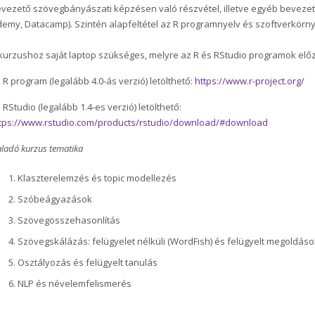
vezető szövegbányászati képzésen való részvétel, illetve egyéb bevezet
emy, Datacamp). Szintén alapfeltétel az R programnyelv és szoftverkörny
kurzushoz saját laptop szükséges, melyre az R és RStudio programok elő
 R program (legalább 4.0-ás verzió) letölthető:
https://www.r-project.org/
 RStudio (legalább 1.4-es verzió) letölthető:
tps://www.rstudio.com/products/rstudio/download/#download
ladó kurzus tematika
Klaszterelemzés és topic modellezés
Szóbeágyazások
Szövegösszehasonlítás
Szövegskálázás: felügyelet nélküli (WordFish) és felügyelt megoldás
Osztályozás és felügyelt tanulás
NLP és névelemfelismerés