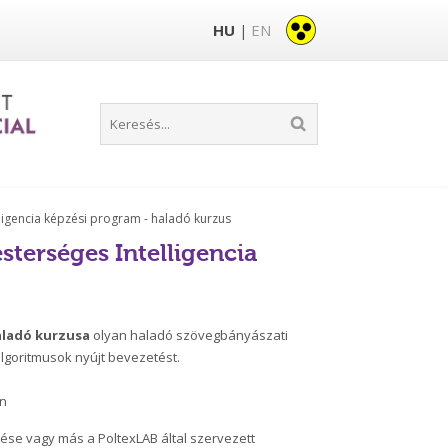
HU
EN
|
lligencia képzési program - haladó kurzus
sterséges Intelligencia
aladó kurzusa
olyan haladó szövegbányászati
 algoritmusok nyújt bevezetést.
án
ése vagy más a PoltexLAB által szervezett