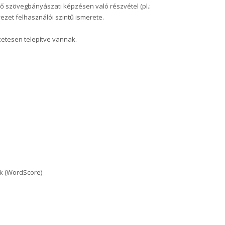
ő szövegbányászati képzésen való részvétel (pl.:
ezet felhasználói szintű ismerete.
zetesen telepítve vannak.
ok (WordScore)