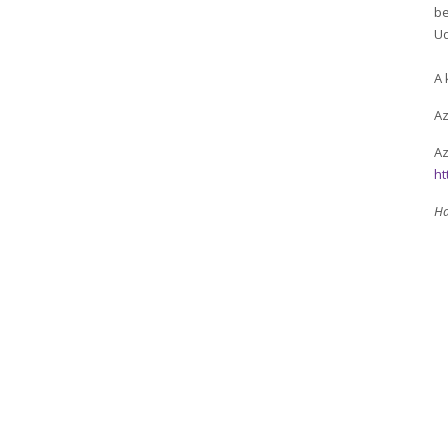
be
Ud
A 
Az
Az
ht
Ha