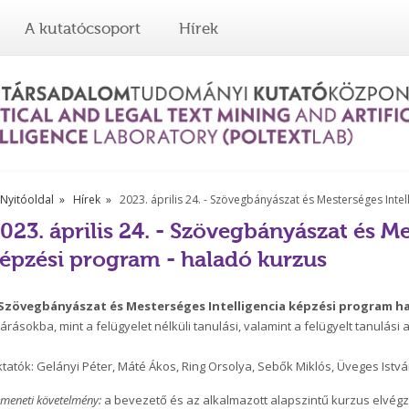
A kutatócsoport
Hírek
Nyitóoldal
Hírek
2023. április 24. - Szövegbányászat és Mesterséges Inte
023. április 24. - Szövegbányászat és Me
épzési program - haladó kurzus
Szövegbányászat és Mesterséges Intelligencia képzési program
h
járásokba, mint a felügyelet nélküli tanulási, valamint a felügyelt tanulási
tatók: Gelányi Péter, Máté Ákos, Ring Orsolya, Sebők Miklós, Üveges Istv
meneti követelmény:
a bevezető és az alkalmazott alapszintű kurzus elvégz