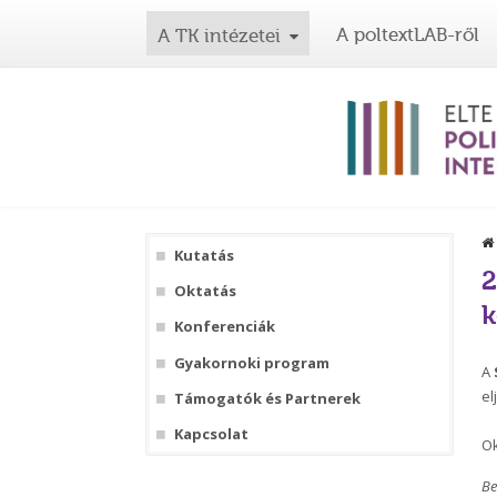
A poltextLAB-ről
A TK intézetei
Kutatás
2
Oktatás
k
Konferenciák
Gyakornoki program
A
el
Támogatók és Partnerek
Kapcsolat
Ok
Be