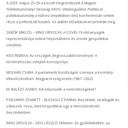
A 2023. május 25-26-a között megrendezett
A Magyar
Politikatudományi Társaság XXVIII. Vándorgyűlése:
Politika és
politikatudomány a háború árnyékában
című konferencián vettek
részt a poltextLAB kutatói. Az alábbi előadásokat tartották meg:
SEBŐK MIKLÓS – RING ORSOLYA: A COVID-19 oltóanyagok
reprezentációja online hírportálokon és ennek geopolitikai
vetületei
KISS REBEKA: Az országok (legrosszabb) törvényei: A
törvényhozási selejtek koncepciója
MOLNÁR CSABA: A parlamenti bizottságok szerepe a kormány
ellenőrzésében: Magyarország esete (1867–2022)
M. BALÁZS ÁGNES: Kik képviselik a nemzetiségeket?
POKORNYI ZSANETT – BUCHOLCZ PANNA: Beszédek, stratégiák és
válaszok: rezsi, mint közpolitikai ügy a miniszterelnöki
beszédekben
RING ORSOLYA – KISS LÁSZLÓ: Félelem- és gyűlöletkeltés: az