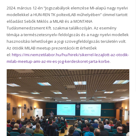
2024. március 12-én “Jogszabályok elemzése MI-alapú nagy nyelvi
modellekkel a HUN-REN TK poltextLAB műhelyében” címmel tartott
előadást Sebők Miklós a MILAB és a MONTANA
Tudásmenedzsment Kft. szakmai találkozóján. Az esemény
témája a természetesnyelv-feldolgozás és a nagy nyelvi modellek
hasznosítási lehetőségei a jogi szövegfeldolgozás területén volt.
Az ötödik MILAB meetup prezentációi itt érhetőek
el:
https://mi.nemzetilabor.hu/hu/hirek/sikerrel-lezajlott-az-otodik-
milab-meetup-ami-az-mi-es-jog-kerdeskoret-jarta-korbe
.