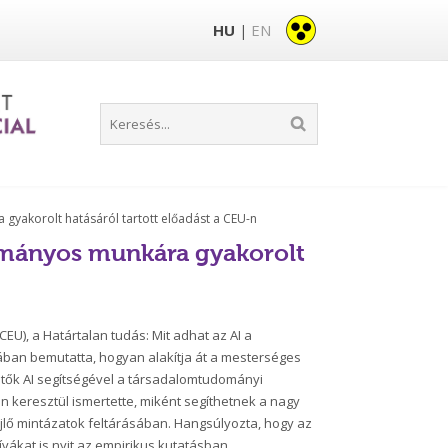
HU
EN
|
a gyakorolt hatásáról tartott előadást a CEU-n
udományos munkára gyakorolt
CEU), a Határtalan tudás: Mit adhat az AI a
an bemutatta, hogyan alakítja át a mesterséges
etők AI segítségével a társadalomtudományi
keresztül ismertette, miként segíthetnek a nagy
lő mintázatok feltárásában. Hangsúlyozta, hogy az
ákat is nyit az empirikus kutatásban.