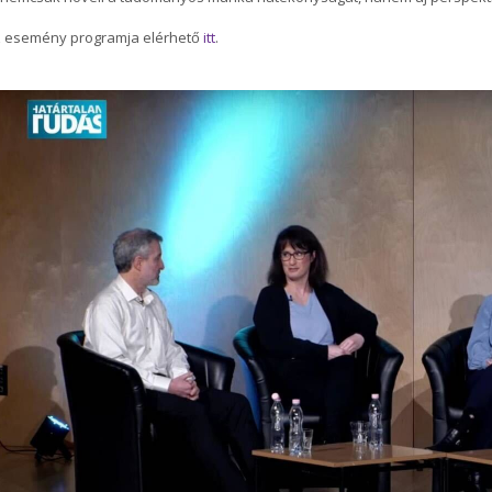
z esemény programja elérhető
itt
.