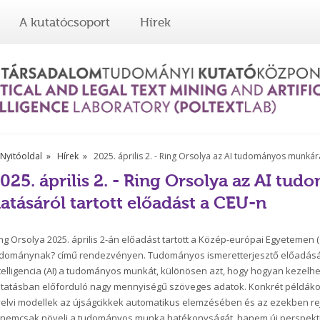
A kutatócsoport
Hírek
Nyitóoldal
Hírek
2025. április 2. - Ring Orsolya az AI tudományos munkár
025. április 2. - Ring Orsolya az AI t
atásáról tartott előadást a CEU-n
ng Orsolya 2025. április 2-án előadást tartott a Közép-európai Egyetemen (
dománynak? című rendezvényen. Tudományos ismeretterjesztő előadásáb
telligencia (AI) a tudományos munkát, különösen azt, hogy hogyan kezelh
tatásban előforduló nagy mennyiségű szöveges adatok. Konkrét példákon 
elvi modellek az újságcikkek automatikus elemzésében és az ezekben rej
 nemcsak növeli a tudományos munka hatékonyságát, hanem új perspektív