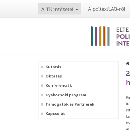
A poltextLAB-ről
A TK intézetei
Kutatás
2
Oktatás
h
Konferenciák
Gyakornoki program
Ri
tu
Támogatók és Partnerek
in
Kapcsolat
ku
ny
AI