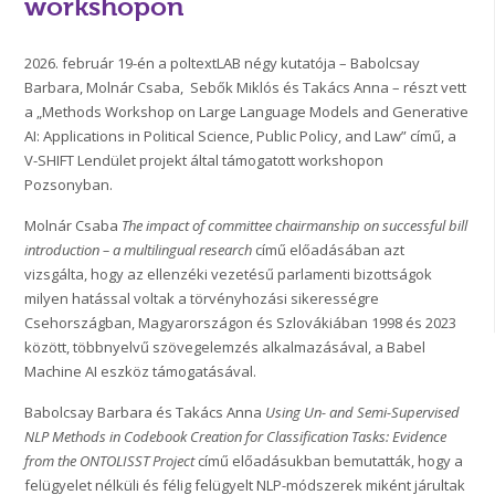
workshopon
2026. február 19-én a poltextLAB négy kutatója – Babolcsay
Barbara, Molnár Csaba, Sebők Miklós és Takács Anna – részt vett
a „Methods Workshop on Large Language Models and Generative
AI: Applications in Political Science, Public Policy, and Law” című, a
V-SHIFT Lendület projekt által támogatott workshopon
Pozsonyban.
Molnár Csaba
The impact of committee chairmanship on successful bill
introduction – a multilingual research
című előadásában azt
vizsgálta, hogy az ellenzéki vezetésű parlamenti bizottságok
milyen hatással voltak a törvényhozási sikerességre
Csehországban, Magyarországon és Szlovákiában 1998 és 2023
között, többnyelvű szövegelemzés alkalmazásával, a Babel
Machine AI eszköz támogatásával.
Babolcsay Barbara és Takács Anna
Using Un- and Semi-Supervised
NLP Methods in Codebook Creation for Classification Tasks: Evidence
from the ONTOLISST Project
című előadásukban bemutatták, hogy a
felügyelet nélküli és félig felügyelt NLP-módszerek miként járultak