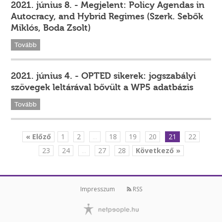
2021. június 8. - Megjelent: Policy Agendas in
Autocracy, and Hybrid Regimes (Szerk. Sebők
Miklós, Boda Zsolt)
Tovább
2021. június 4. - OPTED sikerek: jogszabályi
szövegek leltárával bővült a WP5 adatbázis
Tovább
« Előző
1
2
...
18
19
20
21
22
23
24
...
27
28
Következő »
Impresszum
RSS