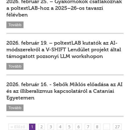
2026. február 25. – Gyakornokok csatlakoznak
a poltextLAB-hoz a 2025–26-os tavaszi
félévben
Tovább
2026. február 19. – poltextLAB kutatók az AI-
módszerekről a V-SHIFT Lendület projekt által
támogatott pozsonyi LLM workshopon
Tovább
2026. február 16. - Sebők Miklós előadása az AI
és az illiberalizmus kapcsolatáról a Cataniai
Egyetemen
Tovább
« Előző
1
2
3
4
5
6
7
8
...
27