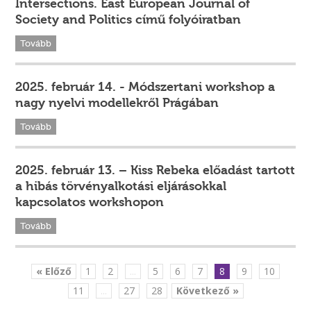
Intersections. East European Journal of
Society and Politics című folyóiratban
Tovább
2025. február 14. - Módszertani workshop a
nagy nyelvi modellekről Prágában
Tovább
2025. február 13. – Kiss Rebeka előadást tartott
a hibás törvényalkotási eljárásokkal
kapcsolatos workshopon
Tovább
« Előző
1
2
...
5
6
7
8
9
10
11
...
27
28
Következő »