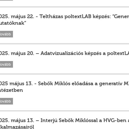
025. május 22. - Teltházas poltextLAB képzés: “Gener
utatóknak”
Tovább
025. május 20. – Adatvizualizációs képzés a poltext
Tovább
025 május 13. - Sebők Miklós előadása a generatív MI 
ntézetben
Tovább
025. május 13. – Interjú Sebők Miklóssal a HVG-ben 
lkalmazásairól