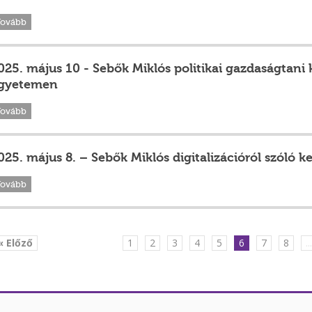
Tovább
025. május 10 - Sebők Miklós politikai gazdaságtani 
gyetemen
Tovább
025. május 8. – Sebők Miklós digitalizációról szóló 
Tovább
« Előző
1
2
3
4
5
6
7
8
..