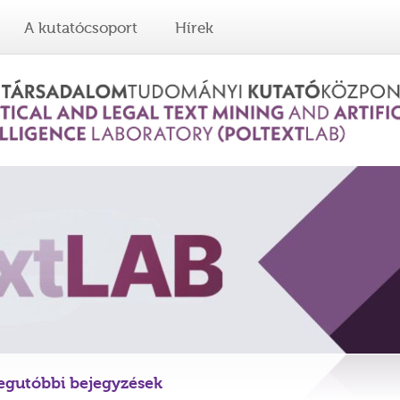
A kutatócsoport
Hírek
egutóbbi bejegyzések