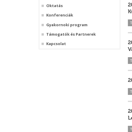
2
Oktatás
K
Konferenciák
Gyakornoki program
Támogatók és Partnerek
2
Kapcsolat
V
2
2
L