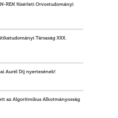
HUN-REN Kísérleti Orvostudományi
itikatudományi Társaság XXX.
i Aurél Díj nyertesének!
ett az Algoritmikus Alkotmányosság