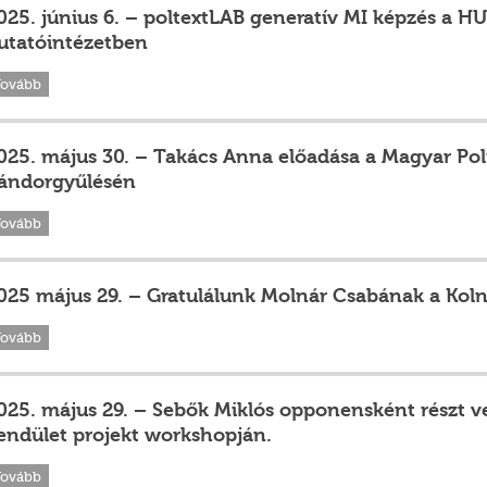
025. június 6. – poltextLAB generatív MI képzés a 
utatóintézetben
Tovább
025. május 30. – Takács Anna előadása a Magyar Pol
ándorgyűlésén
Tovább
025 május 29. – Gratulálunk Molnár Csabának a Kolna
Tovább
025. május 29. – Sebők Miklós opponensként részt v
endület projekt workshopján.
Tovább