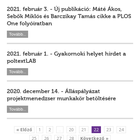
2021. február 3. - Új publikáció: Máté Ákos,
Sebők Miklós és Barczikay Tamás cikke a PLOS
One folyóiratban
Tovább...
2021. február 1. - Gyakornoki helyet hirdet a
poltextLAB
Tovább...
2020. december 14. - Álláspályázat
projektmenedzser munkakör betöltésére
Tovább...
« Előző
1
2
...
20
21
22
23
24
25
26
27
28
Következő »