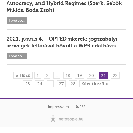
Autocracy, and Hybrid Regimes (Szerk. Sebők
Miklós, Boda Zsolt)
Tovább...
2021. június 4. - OPTED sikerek: jogszabályi
szövegek leltárával bővült a WP5 adatbázis
Tovább...
« Előző
1
2
...
18
19
20
21
22
23
24
...
27
28
Következő »
Impresszum
RSS