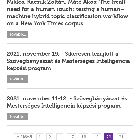
Miklós, Kacsuk Zoltán, Máté Ákos: The (real)
need for a human touch: testing a human–
machine hybrid topic classification workflow
on a New York Times corpus
Tovább...
2021. november 19. - Sikeresen lezajlott a
Szövegbányászat és Mesterséges Intelligencia
képzési program
Tovább...
2021. november 11-12. - Szövegbányászat és
Mesterséges Intelligencia képzési program
Tovább...
« Előző
1
2
...
17
18
19
20
21