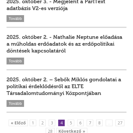
2025. október 3. - Megjelent a ParlText
adatbázis V2-es verziója
Tovább
2025. október 2. - Nathalie Neptune előadása
a műholdas erdőadatok és az erdőpolitikai
döntések kapcsolatáról
Tovább
2025. október 2. – Sebők Miklós gondolatai a
politikai érdeklődésről az ELTE
Társadalomtudományi Központjában
Tovább
« Előző
1
2
3
4
5
6
7
8
...
27
28
Következő »